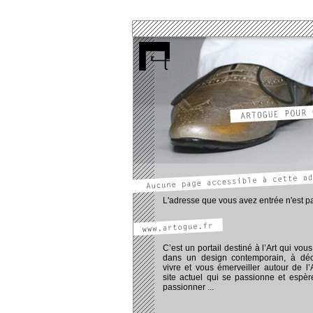
www.pechadre-thomas.artogue.fr
www.atelier.artogue.fr
www.aymeric-dominique.artogue.fr
www.dailly-marc.artogue.fr
www.girard-adeline.artogue.fr
www.moncorge-vincent.artogue.fr
www.mota.artogue.fr
www.protti-romain.artogue.fr
www.rassat-virginie.artogue.fr
www.sarpedon-laurent.artogue.fr
www.slobo.artogue.fr
www.artogue.fr/galerie/galerie.htm
www.artogue.fr/blog_tog/blogArt.htm
www.artogue.fr/forumMembres/forumMemb
L'adresse que vous avez entrée n'est pa
C’est un portail destiné à l’Art qui vous 
dans un design contemporain, à déco
vivre et vous émerveiller autour de l’
site actuel qui se passionne et espè
passionner ...